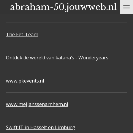
abraham-50.jouwweb.nl
Ga
direct
naar
de
The Eet-Team
hoofdinhoud
Ontdek de wereld van katana’s - Wonderyears
www.pkevents.nl
www.mejjanssenarnhem.nl
Swift IT in Hasselt en Limburg